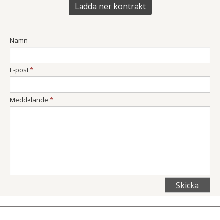
Ladda ner kontrakt
Namn
E-post
*
Meddelande
*
Skicka