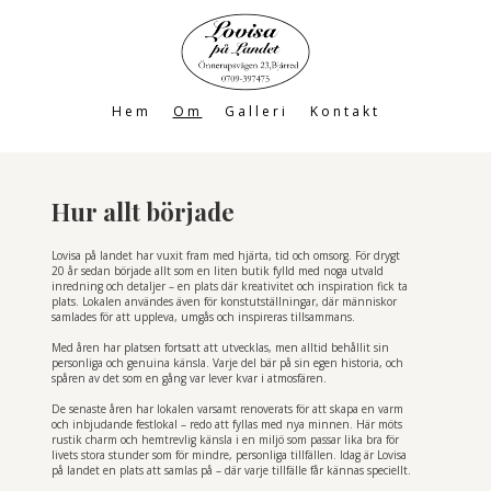
Hem
Om
Galleri
Kontakt
Hur allt började
Lovisa på landet har vuxit fram med hjärta, tid och omsorg. För drygt
20 år sedan började allt som en liten butik fylld med noga utvald
inredning och detaljer – en plats där kreativitet och inspiration fick ta
plats. Lokalen användes även för konstutställningar, där människor
samlades för att uppleva, umgås och inspireras tillsammans.
Med åren har platsen fortsatt att utvecklas, men alltid behållit sin
personliga och genuina känsla. Varje del bär på sin egen historia, och
spåren av det som en gång var lever kvar i atmosfären.
De senaste åren har lokalen varsamt renoverats för att skapa en varm
och inbjudande festlokal – redo att fyllas med nya minnen. Här möts
rustik charm och hemtrevlig känsla i en miljö som passar lika bra för
livets stora stunder som för mindre, personliga tillfällen. Idag är Lovisa
på landet en plats att samlas på – där varje tillfälle får kännas speciellt.